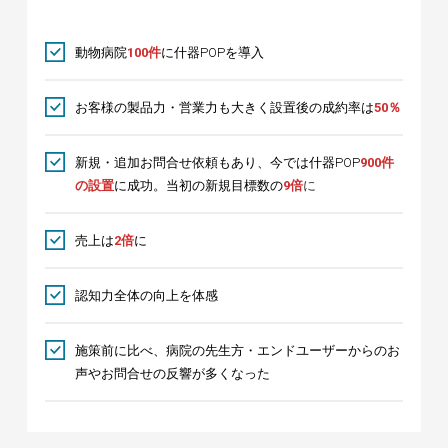
動物病院
100件
に什器POPを導入
お客様の製品力・営業力も大きく設置後の成約率は
50％
新規・追加お問合せ依頼もあり、今では什器POP
900件
の設置
に成功。当初の新規目標数の
9倍
に
売上は
2倍
に
認知力全体の向上を体感
施策前に比べ、病院の先生方・エンドユーザーからのお
声やお問合せの反響が多くなった