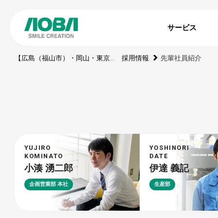
サービス
【広島（福山市）・岡山・東京】印刷・WEBサイト・動画・展示ブース・ノベルティの制作会社
採用情報
先輩社員紹介
YUJIRO
YOSHINORI
KOMINATO
DATE
小湊 湧二郎
伊達 義記
企画営業部 本社
生産部