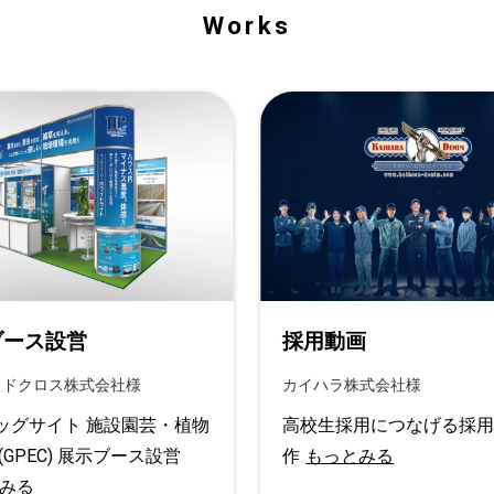
Works
ブース設営
採用動画
イドクロス株式会社様
カイハラ株式会社様
ッグサイト 施設園芸・植物
高校生採用につなげる採
(GPEC) 展示ブース設営
作
もっとみる
みる