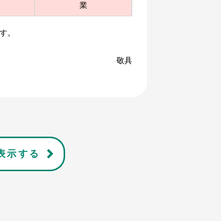
業
す。
敬具
表示する