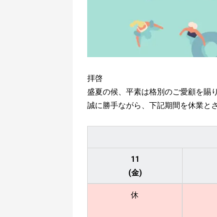
拝啓
盛夏の候、平素は格別のご愛顧を賜り
誠に勝手ながら、下記期間を休業と
11
(金)
休