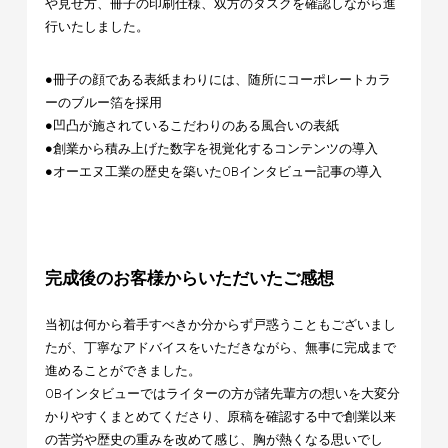
や見せ方、冊子の印刷仕様、双方のタスクを確認しながら進
行いたしました。
●冊子の顔である表紙まわりには、随所にコーポレートカラ
ーのブルー箔を採用
●凹凸が施されているこだわりのある風合いの表紙
●創業から積み上げた数字を視覚化するコンテンツの導入
●オーエヌ工業の歴史を築いたOBインタビュー記事の導入
完成後のお客様からいただいたご感想
当初は何から着手すべきか分からず戸惑うこともございまし
たが、丁寧なアドバイスをいただきながら、無事に完成まで
進めることができました。
OBインタビューではライターの方が諸先輩方の想いを大変分
かりやすくまとめてくださり、原稿を確認する中で創業以来
の苦労や歴史の重みを改めて感じ、胸が熱くなる思いでし