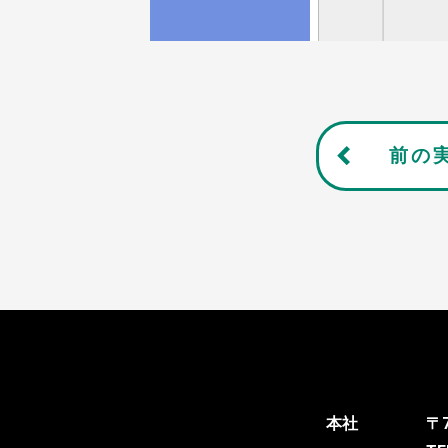
前の
本社
〒