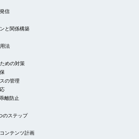
の発信
ョンと関係構築
活用法
いための対策
確保
ンスの管理
対応
の乖離防止
3つのステップ
とコンテンツ計画