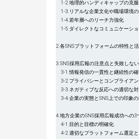
1-2.地理的ハンディキャップの克服
1-3.リアルな企業文化や職場環境
1-4.若年層へのリーチ力強化
1-5.ダイレクトなコミュニケーシ
2.各SNSプラットフォームの特性と
3.SNS採用広報の注意点と失敗しな
3-1.情報発信の一貫性と継続性の
3-2.プライバシーとコンプライア
3-3.ネガティブな反応への適切な
3-4.企業の実態とSNS上での印象
4.地方企業のSNS採用広報成功への
4-1.目的と目標の明確化
4-2.適切なプラットフォーム選定