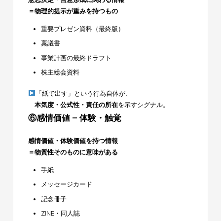
＝物理的提示が重みを持つもの
重要プレゼン資料（最終版）
稟議書
事業計画の最終ドラフト
株主総会資料
「紙で出す」という行為自体が、
本気度・公式性・責任の所在
を示すシグナル。
⑥感情価値 – 体験・触覚
感情価値・体験価値を持つ情報
＝物質性そのものに意味がある
手紙
メッセージカード
記念冊子
ZINE・同人誌