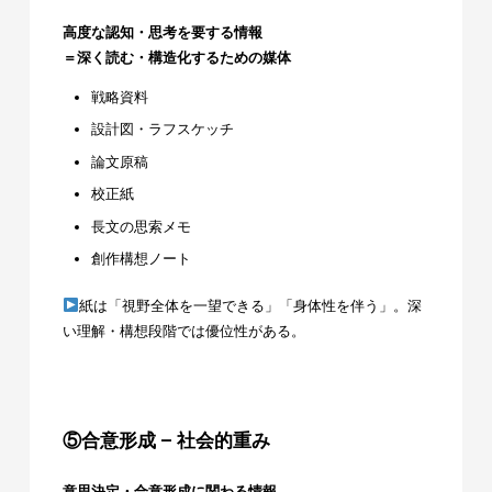
高度な認知・思考を要する情報
＝深く読む・構造化するための媒体
戦略資料
設計図・ラフスケッチ
論文原稿
校正紙
長文の思索メモ
創作構想ノート
紙は「視野全体を一望できる」「身体性を伴う」。深
い理解・構想段階では優位性がある。
⑤合意形成 – 社会的重み
意思決定・合意形成に関わる情報