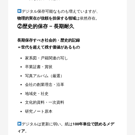
デジタル保存可能なものも増えていますが、
物理的実在が信頼を担保する領域
は依然存在。
②歴史的保存 – 長期耐久
長期保存すべき社会的・歴史的記録
＝世代を超えて残す価値があるもの
家系図・戸籍関連の写し
卒業証書・賞状
写真アルバム（厳選）
会社の創業理念・沿革
地域史・社史
文化的資料・一次資料
研究ノート原本
デジタルは更新に弱い。紙は
100年単位で読めるメデ
ィア
。