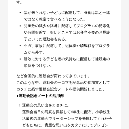
す。
親が来られない子どもに配慮して、昼食は親と一緒
ではなく教室で食べるようになった。
児童数の減少や猛暑に配慮してプログラムの簡素化
や時間短縮で、短いところではお弁当不要のお昼終
了といった運動会もある。
ケガ、事故に配慮して、組体操や騎馬戦をプログラ
ムから外す。
勝敗に対する子ども達の気持ちに配慮して徒競走の
順位をつけない。
など全国的に運動会が変わってきています。
このような中、運動会の一コマを記念品や参加賞として
カタチに残す運動会記念ノートを提供開始しました。
●運動会記念ノートの活用例
運動会の思い出をカタチに。
運動会当日の写真を掲載して6年生に配布。小学校生
活最後の運動会でリーダーシップを発揮してくれた子
どもたちに、貴重な思い出をカタチにしてプレゼン