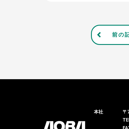
前の
本社
〒
TE
FA